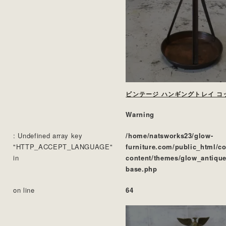
ビンテージ ハンギングトレイ コ
Warning
: Undefined array key
/home/natsworks23/glow-
"HTTP_ACCEPT_LANGUAGE"
furniture.com/public_html/c
in
content/themes/glow_antique
base.php
on line
64