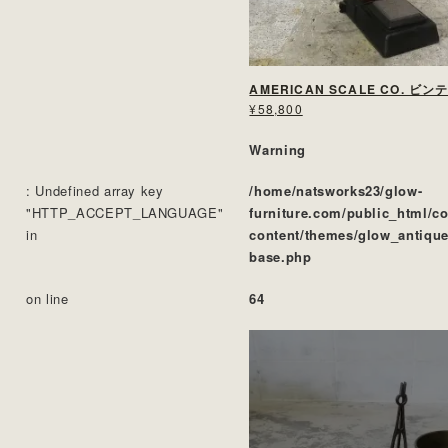
AMERICAN SCALE CO. ビ
¥58,800
Warning
: Undefined array key
/home/natsworks23/glow-
"HTTP_ACCEPT_LANGUAGE"
furniture.com/public_html/c
in
content/themes/glow_antique
base.php
on line
64