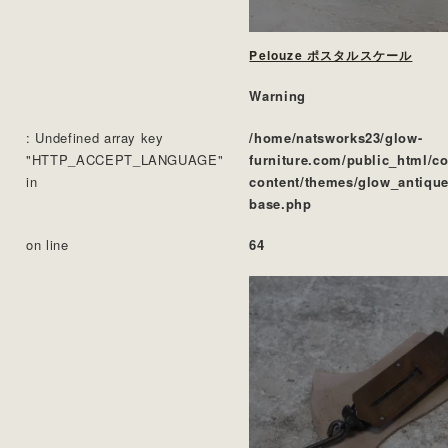
Pelouze ポスタルスケール
Warning
: Undefined array key
/home/natsworks23/glow-
"HTTP_ACCEPT_LANGUAGE"
furniture.com/public_html/c
in
content/themes/glow_antique
base.php
on line
64