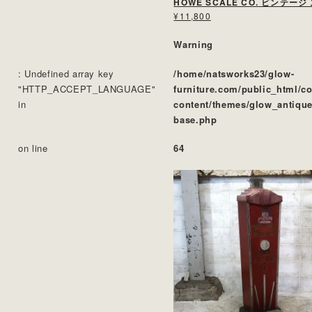
¥11,800
Warning
: Undefined array key
/home/natsworks23/glow-
"HTTP_ACCEPT_LANGUAGE"
furniture.com/public_html/c
in
content/themes/glow_antique
base.php
on line
64