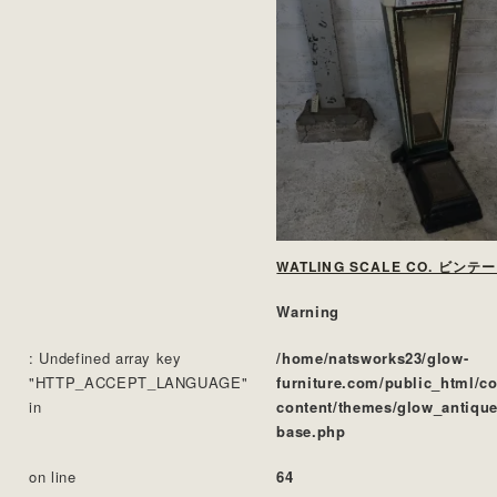
WATLING SCALE CO. ビンテ
Warning
: Undefined array key
/home/natsworks23/glow-
"HTTP_ACCEPT_LANGUAGE"
furniture.com/public_html/c
in
content/themes/glow_antique
base.php
on line
64