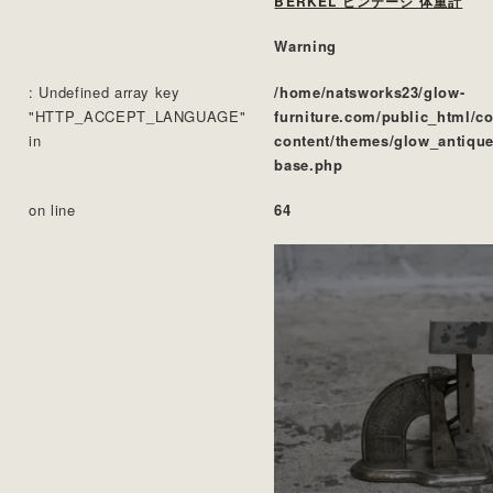
BERKEL ビンテージ 体重計
Warning
: Undefined array key
/home/natsworks23/glow-
"HTTP_ACCEPT_LANGUAGE"
furniture.com/public_html/c
in
content/themes/glow_antique
base.php
on line
64