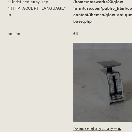
: Undefined array key
/home/natsworks23/glow-
"HTTP_ACCEPT_LANGUAGE"
furniture.com/public_html/c
in
content/themes/glow_antique
base.php
on line
64
Pelouze ポスタルスケール