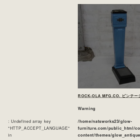
ROCK-OLA MFG.CO. ビンテ
Warning
: Undefined array key
/home/natsworks23/glow-
"HTTP_ACCEPT_LANGUAGE"
furniture.com/public_html/c
in
content/themes/glow_antique