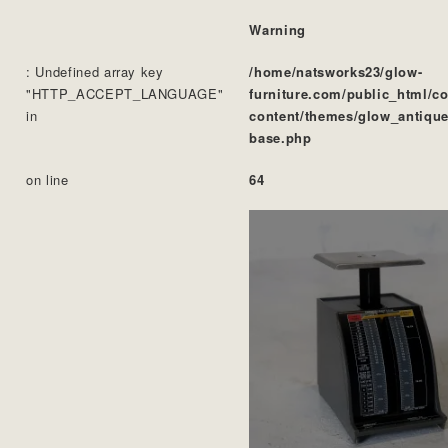
Warning
: Undefined array key
/home/natsworks23/glow-
"HTTP_ACCEPT_LANGUAGE"
furniture.com/public_html/c
in
content/themes/glow_antique
base.php
on line
64