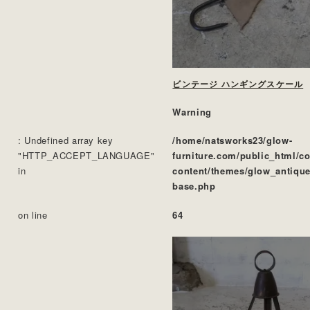
ビンテージ ハンギングスケール
Warning
: Undefined array key
/home/natsworks23/glow-
"HTTP_ACCEPT_LANGUAGE"
furniture.com/public_html/c
in
content/themes/glow_antique
base.php
on line
64