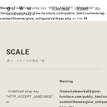
Warning
: Undefined array key "HTTP_ACCEPT_LANGUAGE" in
MY PAGE
CART
/home/natsworks23/glow-furniture.com/public_html/contents/wp-
content/themes/glow_antiques/val-base.php
on line
64
SCALE
量り・スケールの商品一覧
Warning
: Undefined array key
/home/natsworks23/glow-
"HTTP_ACCEPT_LANGUAGE"
furniture.com/public_html/c
in
content/themes/glow_antique
base.php