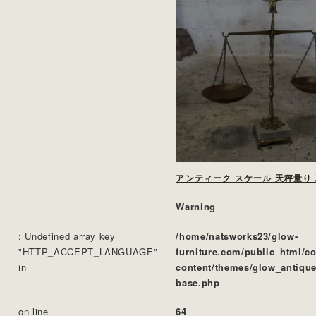
アンティーク スケール 天秤量り
Warning
: Undefined array key
/home/natsworks23/glow-
"HTTP_ACCEPT_LANGUAGE"
furniture.com/public_html/c
in
content/themes/glow_antique
base.php
on line
64