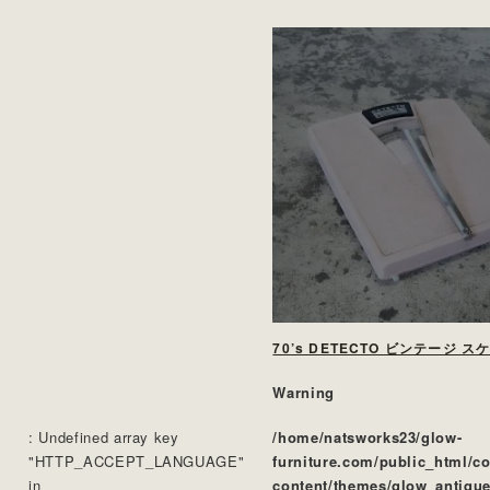
70’s DETECTO ビンテージ 
Warning
: Undefined array key
/home/natsworks23/glow-
"HTTP_ACCEPT_LANGUAGE"
furniture.com/public_html/c
in
content/themes/glow_antique