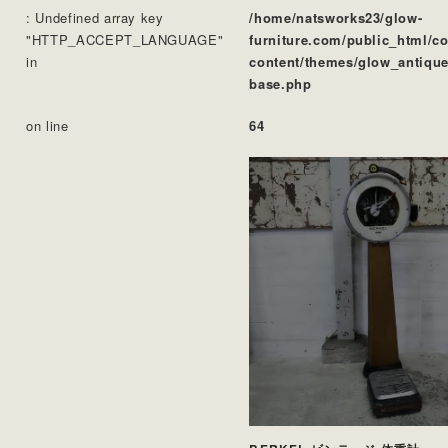
: Undefined array key
/home/natsworks23/glow-
"HTTP_ACCEPT_LANGUAGE"
furniture.com/public_html/c
in
content/themes/glow_antique
base.php
on line
64