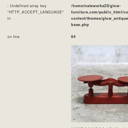
: Undefined array key
/home/natsworks23/glow-
"HTTP_ACCEPT_LANGUAGE"
furniture.com/public_html/c
in
content/themes/glow_antique
base.php
on line
64