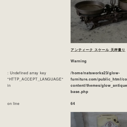
アンティーク スケール 天秤量り
Warning
: Undefined array key
/home/natsworks23/glow-
"HTTP_ACCEPT_LANGUAGE"
furniture.com/public_html/c
in
content/themes/glow_antique
base.php
on line
64