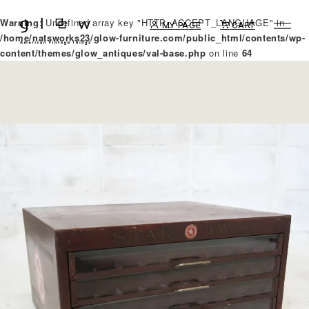
Warning
: Undefined array key "HTTP_ACCEPT_LANGUAGE" in
MY PAGE
CART
/home/natsworks23/glow-furniture.com/public_html/contents/wp-
content/themes/glow_antiques/val-base.php
on line
64