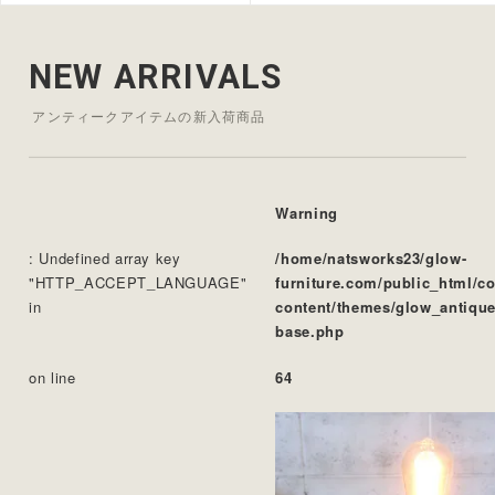
NEW ARRIVALS
アンティークアイテムの新入荷商品
Warning
: Undefined array key
/home/natsworks23/glow-
"HTTP_ACCEPT_LANGUAGE"
furniture.com/public_html/c
in
content/themes/glow_antique
base.php
on line
64