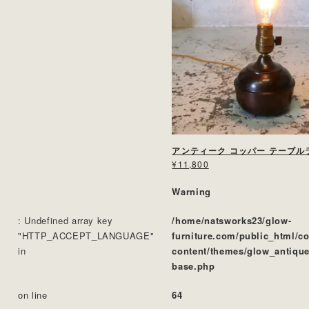
アンティーク コッパー テーブル
¥11,800
Warning
: Undefined array key
/home/natsworks23/glow-
"HTTP_ACCEPT_LANGUAGE"
furniture.com/public_html/c
in
content/themes/glow_antique
base.php
on line
64