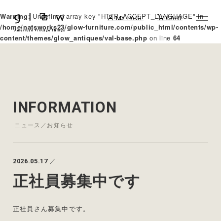
Warning
: Undefined array key "HTTP_ACCEPT_LANGUAGE" in
MY PAGE
CART
/home/natsworks23/glow-furniture.com/public_html/contents/wp-
content/themes/glow_antiques/val-base.php
on line
64
INFORMATION
ニュース／お知らせ
2026.05.17
／
正社員募集中です
正社員さん募集中です。