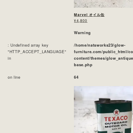
Marvel オイル缶
¥4,800
Warning
: Undefined array key
/home/natsworks23/glow-
"HTTP_ACCEPT_LANGUAGE"
furniture.com/public_html/c
in
content/themes/glow_antique
base.php
on line
64