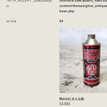
"HTTP_ACCEPT_LANGUAGE"
furniture.com/public_html/c
in
content/themes/glow_antique
base.php
on line
64
Marvel オイル缶
¥5,800