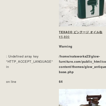
TEXACO ビンテージ オイル缶
¥5,800
Warning
: Undefined array key
/home/natsworks23/glow-
"HTTP_ACCEPT_LANGUAGE"
furniture.com/public_html/c
in
content/themes/glow_antique
base.php
on line
64