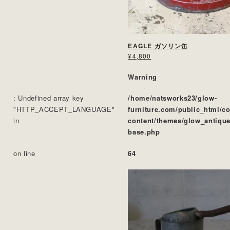
EAGLE ガソリン缶
¥4,800
Warning
: Undefined array key
/home/natsworks23/glow-
"HTTP_ACCEPT_LANGUAGE"
furniture.com/public_html/c
in
content/themes/glow_antique
base.php
on line
64