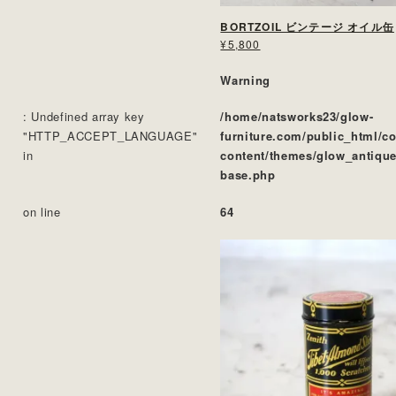
BORTZOIL ビンテージ オイル缶
¥5,800
Warning
: Undefined array key
/home/natsworks23/glow-
"HTTP_ACCEPT_LANGUAGE"
furniture.com/public_html/c
in
content/themes/glow_antique
base.php
on line
64