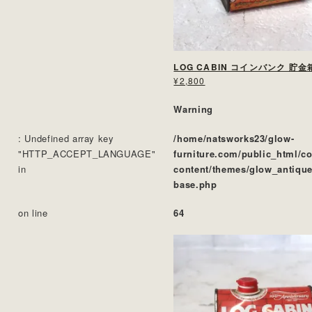
LOG CABIN コインバンク 貯金
¥2,800
Warning
: Undefined array key
/home/natsworks23/glow-
"HTTP_ACCEPT_LANGUAGE"
furniture.com/public_html/c
in
content/themes/glow_antique
base.php
on line
64