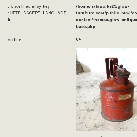
: Undefined array key
/home/natsworks23/glow-
"HTTP_ACCEPT_LANGUAGE"
furniture.com/public_html/c
in
content/themes/glow_antique
base.php
on line
64