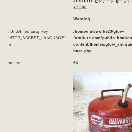
JUSTRITE ビンテージ セーフ
¥7,800
Warning
: Undefined array key
/home/natsworks23/glow-
"HTTP_ACCEPT_LANGUAGE"
furniture.com/public_html/c
in
content/themes/glow_antique
base.php
on line
64