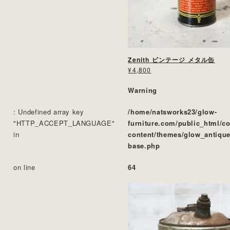
Zenith ビンテージ メタル缶
¥4,800
Warning
: Undefined array key
/home/natsworks23/glow-
"HTTP_ACCEPT_LANGUAGE"
furniture.com/public_html/c
in
content/themes/glow_antique
base.php
on line
64