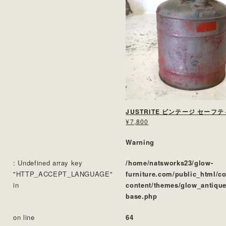
JUSTRITE ビンテージ セーフ
¥7,800
Warning
: Undefined array key
/home/natsworks23/glow-
"HTTP_ACCEPT_LANGUAGE"
furniture.com/public_html/c
in
content/themes/glow_antique
base.php
on line
64