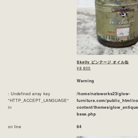
Skelly ビンテージ オイル缶
¥8,800
Warning
: Undefined array key
/home/natsworks23/glow-
"HTTP_ACCEPT_LANGUAGE"
furniture.com/public_html/c
in
content/themes/glow_antique
base.php
on line
64