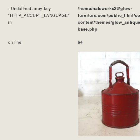
: Undefined array key
/home/natsworks23/glow-
"HTTP_ACCEPT_LANGUAGE"
furniture.com/public_html/c
in
content/themes/glow_antique
base.php
on line
64