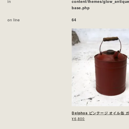
in
content/themes/glow_antique
base.php
on line
64
Delphos ビンテージ オイル缶
¥6,800