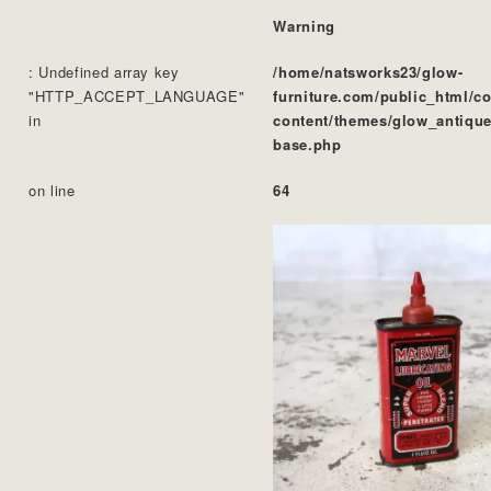
Warning
: Undefined array key
/home/natsworks23/glow-
"HTTP_ACCEPT_LANGUAGE"
furniture.com/public_html/c
in
content/themes/glow_antique
base.php
on line
64