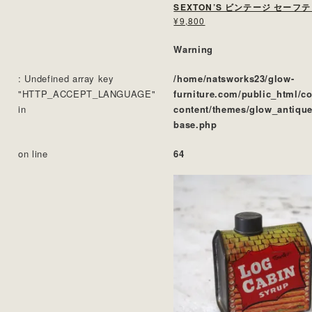
SEXTON’S ビンテージ セーフ
¥9,800
Warning
: Undefined array key
/home/natsworks23/glow-
"HTTP_ACCEPT_LANGUAGE"
furniture.com/public_html/c
in
content/themes/glow_antique
base.php
on line
64