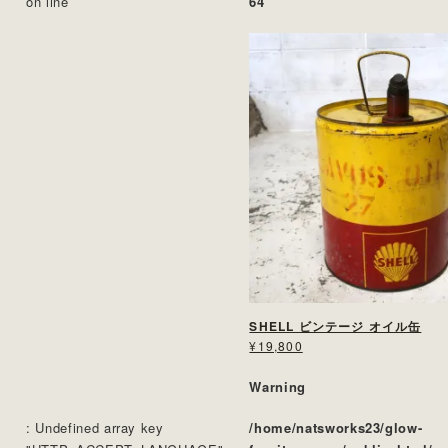
on line
64
SHELL ビンテージ オイル缶
¥19,800
Warning
: Undefined array key
/home/natsworks23/glow-