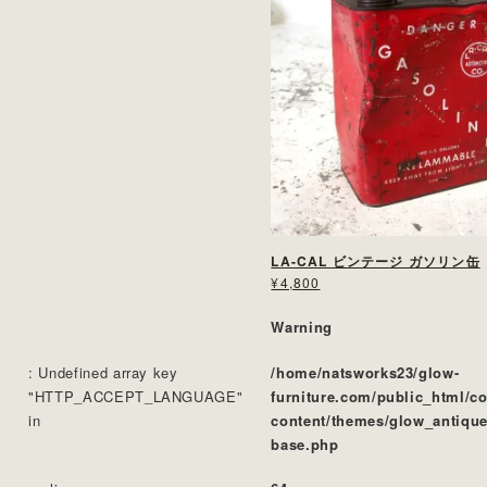
LA-CAL ビンテージ ガソリン缶
¥4,800
Warning
: Undefined array key
/home/natsworks23/glow-
"HTTP_ACCEPT_LANGUAGE"
furniture.com/public_html/c
in
content/themes/glow_antique
base.php