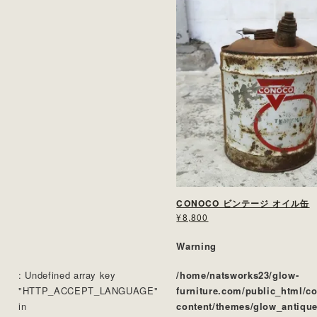
CONOCO ビンテージ オイル缶
¥8,800
Warning
: Undefined array key
/home/natsworks23/glow-
"HTTP_ACCEPT_LANGUAGE"
furniture.com/public_html/c
in
content/themes/glow_antique