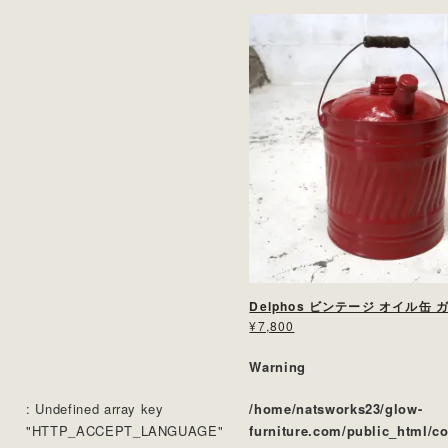
Delphos ビンテージ オイル缶
¥7,800
Warning
: Undefined array key
/home/natsworks23/glow-
"HTTP_ACCEPT_LANGUAGE"
furniture.com/public_html/c