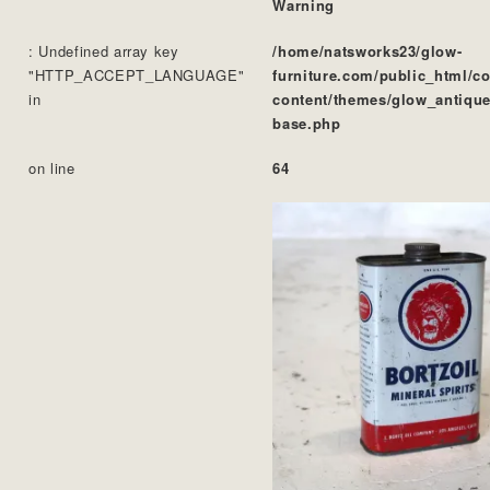
Warning
: Undefined array key
/home/natsworks23/glow-
"HTTP_ACCEPT_LANGUAGE"
furniture.com/public_html/c
in
content/themes/glow_antique
base.php
on line
64