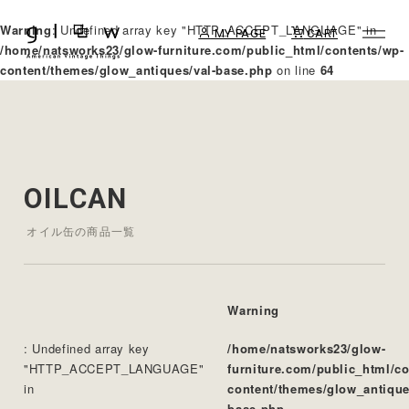
Warning
: Undefined array key "HTTP_ACCEPT_LANGUAGE" in
MY PAGE
CART
/home/natsworks23/glow-furniture.com/public_html/contents/wp-
content/themes/glow_antiques/val-base.php
on line
64
OILCAN
オイル缶の商品一覧
Warning
: Undefined array key
/home/natsworks23/glow-
"HTTP_ACCEPT_LANGUAGE"
furniture.com/public_html/c
in
content/themes/glow_antique
base.php