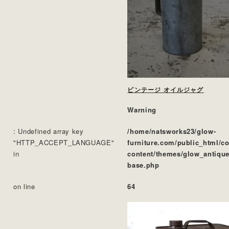
ビンテージ オイルジャグ
Warning
: Undefined array key
/home/natsworks23/glow-
"HTTP_ACCEPT_LANGUAGE"
furniture.com/public_html/c
in
content/themes/glow_antique
base.php
on line
64