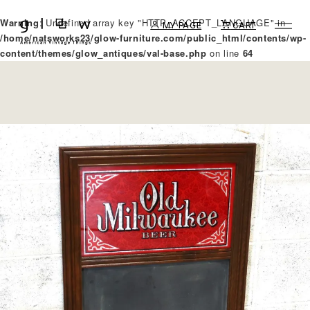
Warning
: Undefined array key "HTTP_ACCEPT_LANGUAGE" in
MY PAGE
CART
/home/natsworks23/glow-furniture.com/public_html/contents/wp-
content/themes/glow_antiques/val-base.php
on line
64