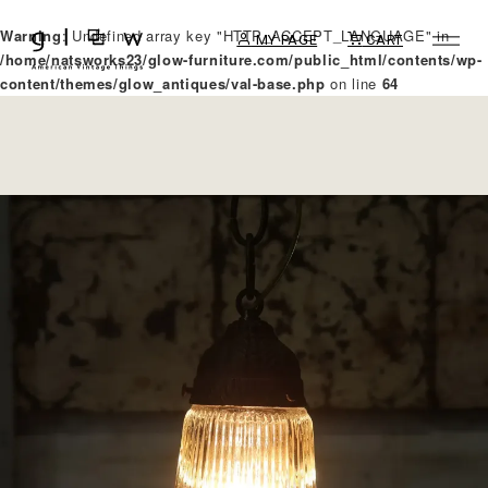
Warning
: Undefined array key "HTTP_ACCEPT_LANGUAGE" in
MY PAGE
CART
/home/natsworks23/glow-furniture.com/public_html/contents/wp-
content/themes/glow_antiques/val-base.php
on line
64