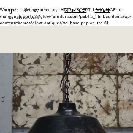
Warning
: Undefined array key "HTTP_ACCEPT_LANGUAGE" in
MY PAGE
CART
/home/natsworks23/glow-furniture.com/public_html/contents/wp-
content/themes/glow_antiques/val-base.php
on line
64