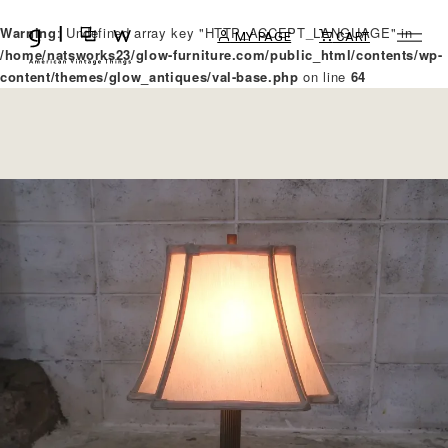
Warning
: Undefined array key "HTTP_ACCEPT_LANGUAGE" in
MY PAGE
CART
/home/natsworks23/glow-furniture.com/public_html/contents/wp-
content/themes/glow_antiques/val-base.php
on line
64