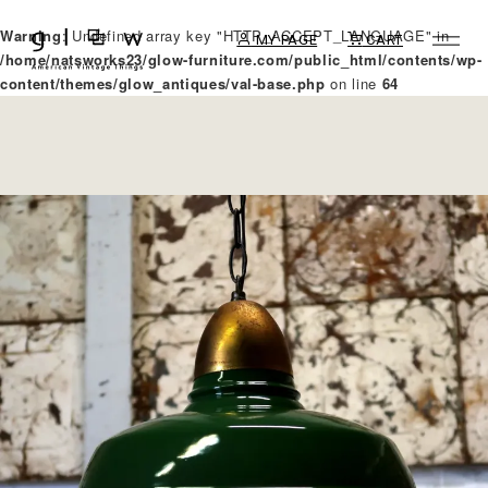
Warning
: Undefined array key "HTTP_ACCEPT_LANGUAGE" in
MY PAGE
CART
/home/natsworks23/glow-furniture.com/public_html/contents/wp-
content/themes/glow_antiques/val-base.php
on line
64