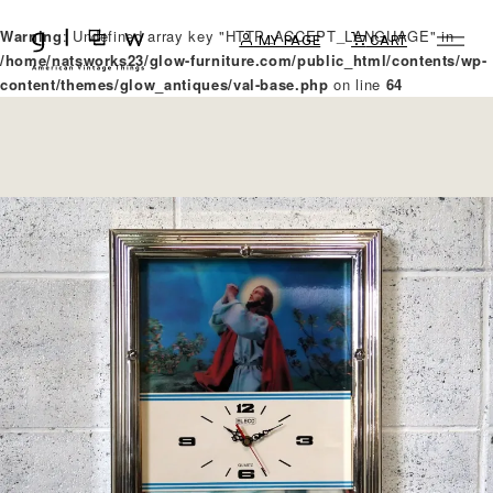
Warning
: Undefined array key "HTTP_ACCEPT_LANGUAGE" in
MY PAGE
CART
/home/natsworks23/glow-furniture.com/public_html/contents/wp-
content/themes/glow_antiques/val-base.php
on line
64