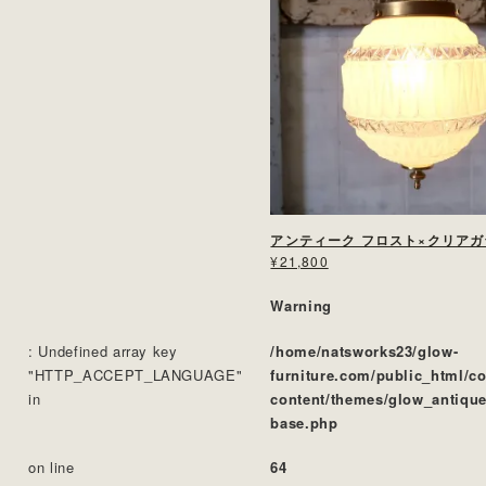
¥21,800
Warning
: Undefined array key
/home/natsworks23/glow-
"HTTP_ACCEPT_LANGUAGE"
furniture.com/public_html/c
in
content/themes/glow_antique
base.php
on line
64