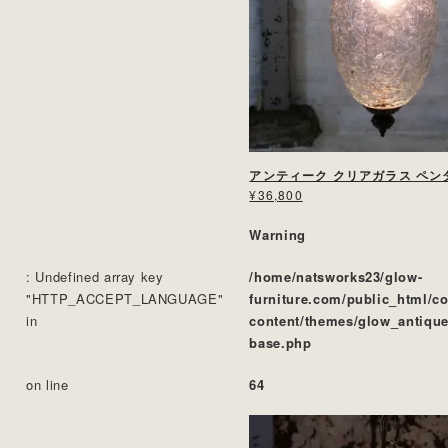
¥36,800
Warning
: Undefined array key
/home/natsworks23/glow-
"HTTP_ACCEPT_LANGUAGE"
furniture.com/public_html/c
in
content/themes/glow_antique
base.php
on line
64