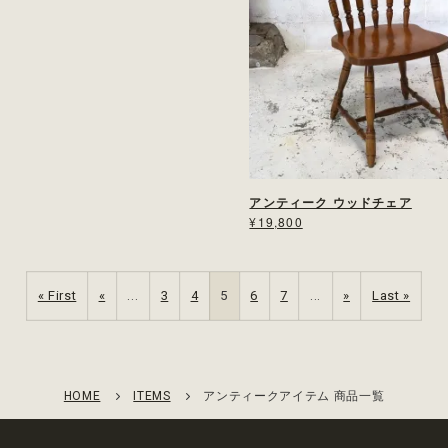
アンティーク ウッドチェア
¥19,800
« First
«
...
3
4
5
6
7
...
»
Last »
HOME
ITEMS
アンティークアイテム 商品一覧