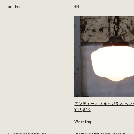
on line
64
¥18,800
Warning
: Undefined array key
/home/natsworks23/glow-