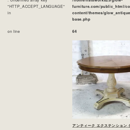
"HTTP_ACCEPT_LANGUAGE"
furniture.com/public_html/c
in
content/themes/glow_antique
base.php
on line
64