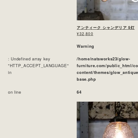
アンティーク シャンデリア 5灯
¥32,800
Warning
: Undefined array key
/home/natsworks23/glow-
"HTTP_ACCEPT_LANGUAGE"
furniture.com/public_html/c
in
content/themes/glow_antique
base.php
on line
64