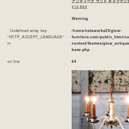
アンティーク ウッド キャプテン
¥15,800
Warning
: Undefined array key
/home/natsworks23/glow-
"HTTP_ACCEPT_LANGUAGE"
furniture.com/public_html/c
in
content/themes/glow_antique
base.php
on line
64