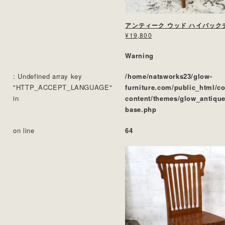
アンティーク ウッド ハイバック
¥19,800
Warning
: Undefined array key
/home/natsworks23/glow-
"HTTP_ACCEPT_LANGUAGE"
furniture.com/public_html/c
in
content/themes/glow_antique
base.php
on line
64