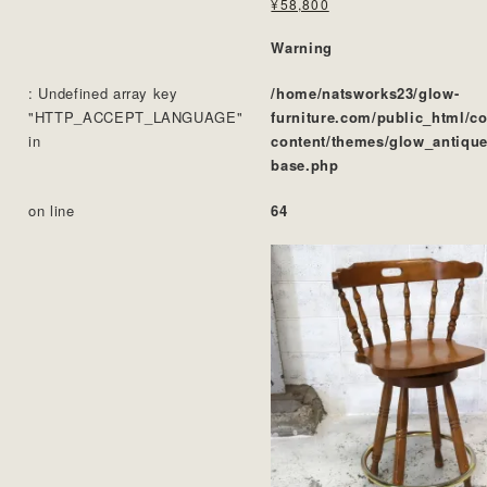
¥58,800
Warning
: Undefined array key
/home/natsworks23/glow-
"HTTP_ACCEPT_LANGUAGE"
furniture.com/public_html/c
in
content/themes/glow_antique
base.php
on line
64