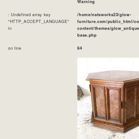
Warning
: Undefined array key
/home/natsworks23/glow-
"HTTP_ACCEPT_LANGUAGE"
furniture.com/public_html/c
in
content/themes/glow_antique
base.php
on line
64