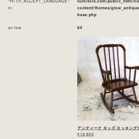
"HTTP_ACCEPT_LANGUAGE"
furniture.com/public_html/c
in
content/themes/glow_antique
base.php
on line
64
アンティーク キッズ ロッキング
¥19,800