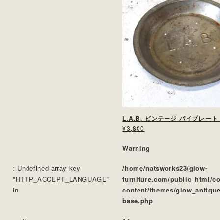
¥3,800
Warning
: Undefined array key
/home/natsworks23/glow-
"HTTP_ACCEPT_LANGUAGE"
furniture.com/public_html/c
in
content/themes/glow_antique
base.php