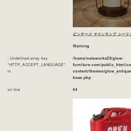
ビンテージ マリンランプ シーリ
Warning
: Undefined array key
/home/natsworks23/glow-
"HTTP_ACCEPT_LANGUAGE"
furniture.com/public_html/c
in
content/themes/glow_antique
base.php
on line
64