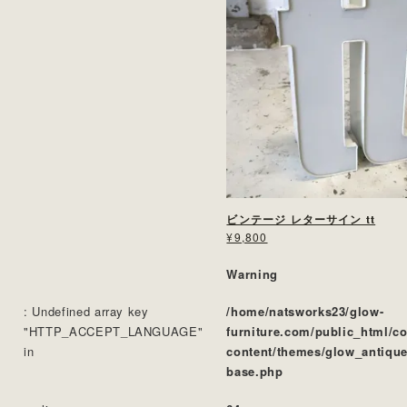
ビンテージ レターサイン tt
¥9,800
Warning
: Undefined array key
/home/natsworks23/glow-
"HTTP_ACCEPT_LANGUAGE"
furniture.com/public_html/c
in
content/themes/glow_antique
base.php