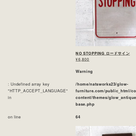
NO STOPPING ロードサイン
¥6,800
Warning
: Undefined array key
/home/natsworks23/glow-
"HTTP_ACCEPT_LANGUAGE"
furniture.com/public_html/c
in
content/themes/glow_antique
base.php
on line
64