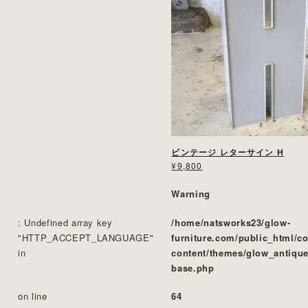
ビンテージ レターサイン H
¥9,800
Warning
: Undefined array key
/home/natsworks23/glow-
"HTTP_ACCEPT_LANGUAGE"
furniture.com/public_html/c
in
content/themes/glow_antique
base.php
on line
64