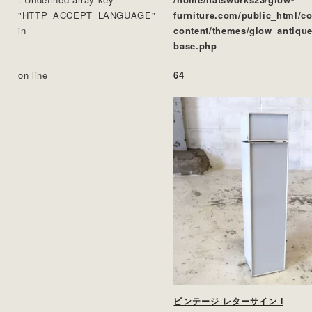
"HTTP_ACCEPT_LANGUAGE"
furniture.com/public_html/c
in
content/themes/glow_antique
base.php
on line
64
ビンテージ レターサイン i