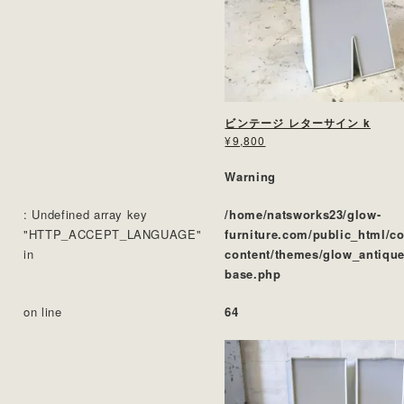
ビンテージ レターサイン k
¥9,800
Warning
: Undefined array key
/home/natsworks23/glow-
"HTTP_ACCEPT_LANGUAGE"
furniture.com/public_html/c
in
content/themes/glow_antique
base.php
on line
64