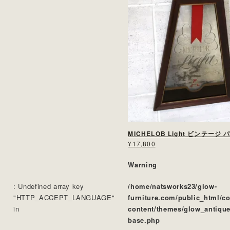
MICHELOB Light ビンテージ
¥17,800
Warning
: Undefined array key
/home/natsworks23/glow-
"HTTP_ACCEPT_LANGUAGE"
furniture.com/public_html/c
in
content/themes/glow_antique
base.php