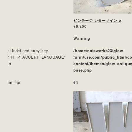
ビンテージ レターサイン o
¥9,800
Warning
: Undefined array key
/home/natsworks23/glow-
"HTTP_ACCEPT_LANGUAGE"
furniture.com/public_html/c
in
content/themes/glow_antique
base.php
on line
64