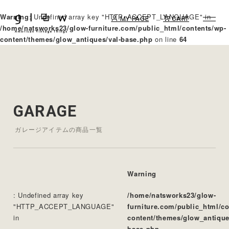
Warning
: Undefined array key "HTTP_ACCEPT_LANGUAGE" in
MY PAGE
CART
/home/natsworks23/glow-furniture.com/public_html/contents/wp-
content/themes/glow_antiques/val-base.php
on line
64
GARAGE
ガレージアイテムの商品一覧
Warning
: Undefined array key
/home/natsworks23/glow-
"HTTP_ACCEPT_LANGUAGE"
furniture.com/public_html/c
in
content/themes/glow_antique
base.php