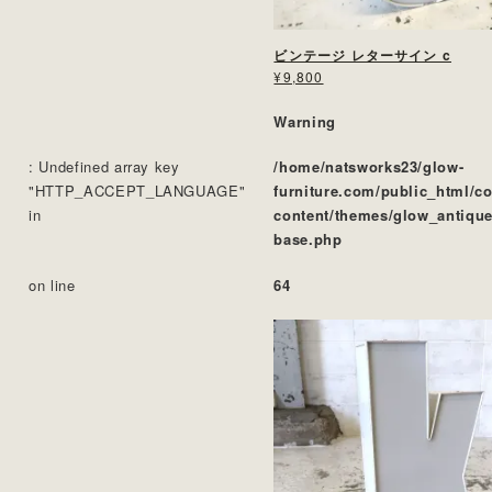
ビンテージ レターサイン c
¥9,800
Warning
: Undefined array key
/home/natsworks23/glow-
"HTTP_ACCEPT_LANGUAGE"
furniture.com/public_html/c
in
content/themes/glow_antique
base.php
on line
64