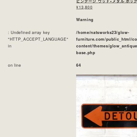
ビンテージ ウッド×メタル ボッ
¥13,800
Warning
: Undefined array key
/home/natsworks23/glow-
"HTTP_ACCEPT_LANGUAGE"
furniture.com/public_html/c
in
content/themes/glow_antique
base.php
on line
64