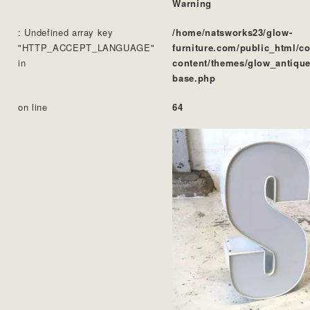
Warning
: Undefined array key
/home/natsworks23/glow-
"HTTP_ACCEPT_LANGUAGE"
furniture.com/public_html/c
in
content/themes/glow_antique
base.php
on line
64