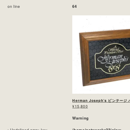
on line
64
Herman Joseph’s ビンテー
¥15,800
Warning
: Undefined array key
/home/natsworks23/glow-