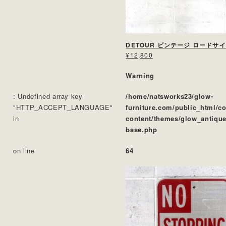
DETOUR ビンテージ ロードサ
¥12,800
Warning
: Undefined array key
/home/natsworks23/glow-
"HTTP_ACCEPT_LANGUAGE"
furniture.com/public_html/c
in
content/themes/glow_antique
base.php
on line
64