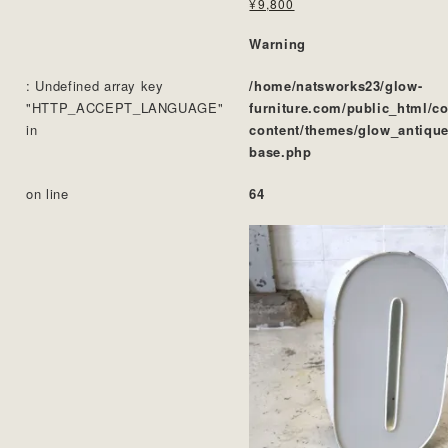
¥9,800
Warning
: Undefined array key
/home/natsworks23/glow-
"HTTP_ACCEPT_LANGUAGE"
furniture.com/public_html/c
in
content/themes/glow_antique
base.php
on line
64