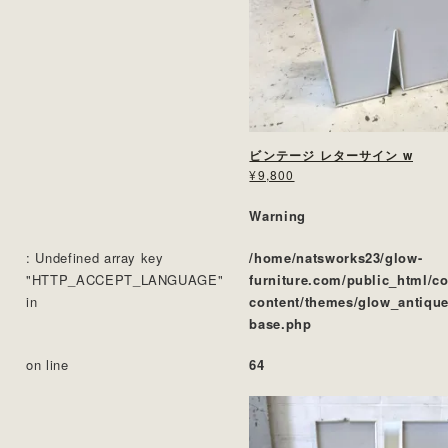
ビンテージ レターサイン w
¥9,800
Warning
: Undefined array key
/home/natsworks23/glow-
"HTTP_ACCEPT_LANGUAGE"
furniture.com/public_html/c
in
content/themes/glow_antique
base.php
on line
64