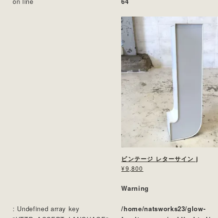
on line
64
ビンテージ レターサイン j
¥9,800
Warning
: Undefined array key
/home/natsworks23/glow-