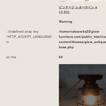
ビンテージ レターサイン s
¥9,800
Warning
: Undefined array key
/home/natsworks23/glow-
"HTTP_ACCEPT_LANGUAGE"
furniture.com/public_html/c
in
content/themes/glow_antique
base.php
on line
64