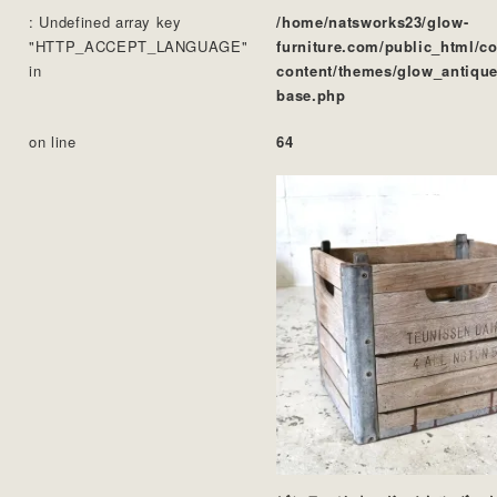
: Undefined array key
/home/natsworks23/glow-
"HTTP_ACCEPT_LANGUAGE"
furniture.com/public_html/c
in
content/themes/glow_antique
base.php
on line
64