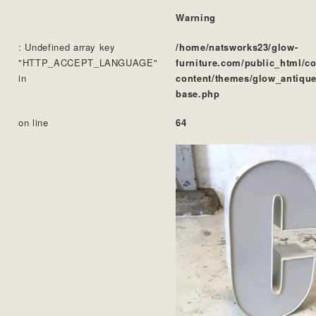
Warning
: Undefined array key
/home/natsworks23/glow-
"HTTP_ACCEPT_LANGUAGE"
furniture.com/public_html/c
in
content/themes/glow_antique
base.php
on line
64