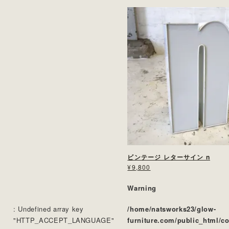
ビンテージ レターサイン n
¥9,800
Warning
: Undefined array key
/home/natsworks23/glow-
"HTTP_ACCEPT_LANGUAGE"
furniture.com/public_html/c