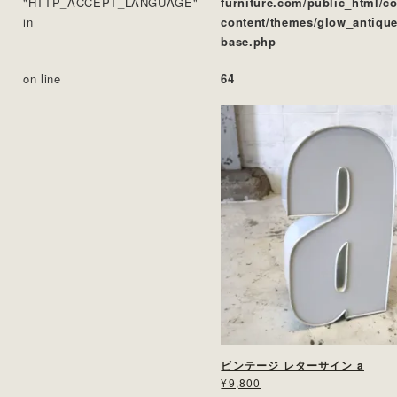
"HTTP_ACCEPT_LANGUAGE"
furniture.com/public_html/c
in
content/themes/glow_antique
base.php
on line
64
ビンテージ レターサイン a
¥9,800