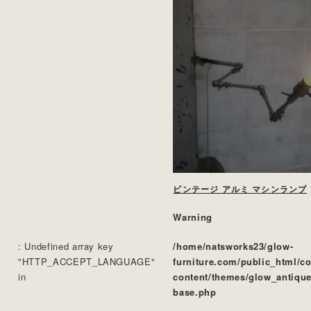
ビンテージ アルミ マシンランプ
Warning
: Undefined array key
/home/natsworks23/glow-
"HTTP_ACCEPT_LANGUAGE"
furniture.com/public_html/c
in
content/themes/glow_antique
base.php