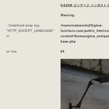
Warning
: Undefined array key
/home/natsworks23/glow-
"HTTP_ACCEPT_LANGUAGE"
furniture.com/public_html/c
in
content/themes/glow_antique
base.php
on line
64