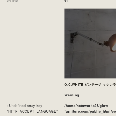
on line
64
O.C.WHITE ビンテージ マシン
Warning
: Undefined array key
/home/natsworks23/glow-
"HTTP_ACCEPT_LANGUAGE"
furniture.com/public_html/c