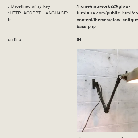
: Undefined array key
/home/natsworks23/glow-
"HTTP_ACCEPT_LANGUAGE"
furniture.com/public_html/c
in
content/themes/glow_antique
base.php
on line
64