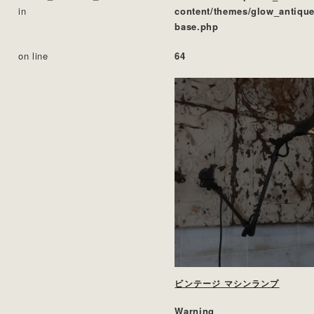
in
content/themes/glow_antique
base.php
on line
64
ビンテージ マシンランプ
Warning