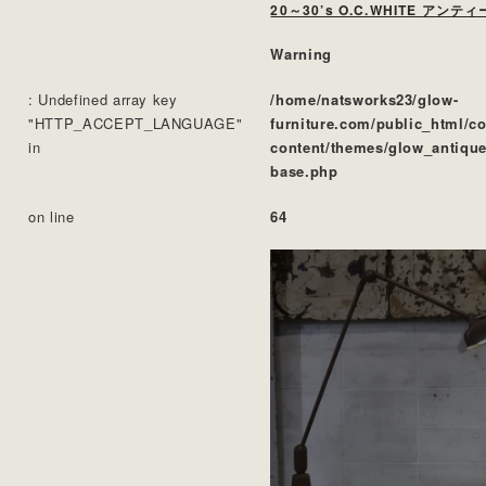
Warning
: Undefined array key
/home/natsworks23/glow-
"HTTP_ACCEPT_LANGUAGE"
furniture.com/public_html/c
in
content/themes/glow_antique
base.php
on line
64