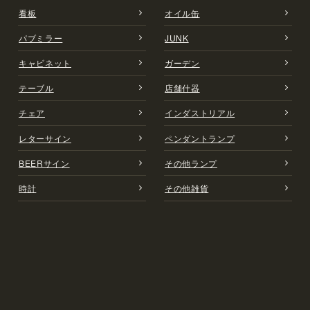
看板
オイル缶
パブミラー
JUNK
キャビネット
ガーデン
テーブル
店舗什器
チェア
インダストリアル
レターサイン
ペンダントランプ
BEERサイン
その他ランプ
時計
その他雑貨