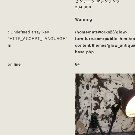
ビンテージ マシンランプ
¥34,800
Warning
: Undefined array key
/home/natsworks23/glow-
"HTTP_ACCEPT_LANGUAGE"
furniture.com/public_html/c
in
content/themes/glow_antique
base.php
on line
64