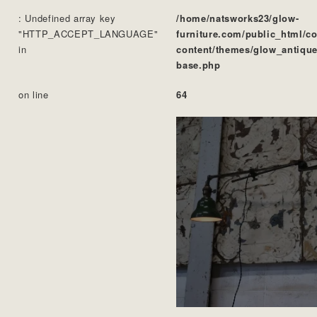
: Undefined array key
/home/natsworks23/glow-
"HTTP_ACCEPT_LANGUAGE"
furniture.com/public_html/c
in
content/themes/glow_antique
base.php
on line
64