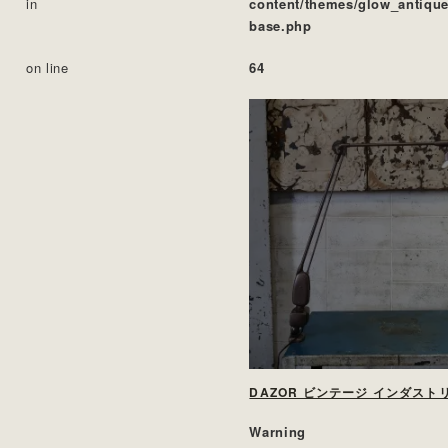
in
content/themes/glow_antique
base.php
on line
64
Warning