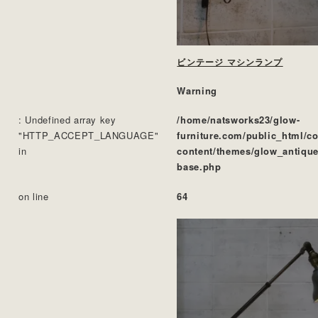
ビンテージ マシンランプ
Warning
: Undefined array key
/home/natsworks23/glow-
"HTTP_ACCEPT_LANGUAGE"
furniture.com/public_html/c
in
content/themes/glow_antique
base.php
on line
64