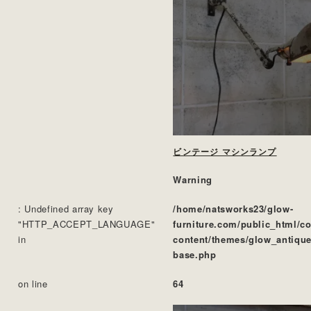
ビンテージ マシンランプ
Warning
: Undefined array key
/home/natsworks23/glow-
"HTTP_ACCEPT_LANGUAGE"
furniture.com/public_html/c
in
content/themes/glow_antique
base.php
on line
64