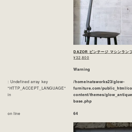
DAZOR ビンテージ マシンラン
¥32,800
Warning
: Undefined array key
/home/natsworks23/glow-
"HTTP_ACCEPT_LANGUAGE"
furniture.com/public_html/c
in
content/themes/glow_antique
base.php
on line
64