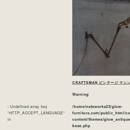
CRAFTSMAN ビンテージ マシ
Warning
: Undefined array key
/home/natsworks23/glow-
"HTTP_ACCEPT_LANGUAGE"
furniture.com/public_html/c
in
content/themes/glow_antique
base.php