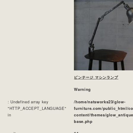
ビンテージ マシンランプ
Warning
: Undefined array key
/home/natsworks23/glow-
"HTTP_ACCEPT_LANGUAGE"
furniture.com/public_html/c
in
content/themes/glow_antique
base.php