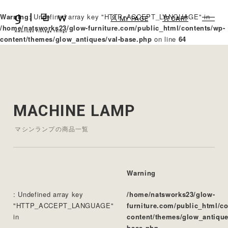
Warning
: Undefined array key "HTTP_ACCEPT_LANGUAGE" in
MY PAGE
CART
/home/natsworks23/glow-furniture.com/public_html/contents/wp-
content/themes/glow_antiques/val-base.php
on line
64
MACHINE LAMP
マシンランプの商品一覧
Warning
: Undefined array key
/home/natsworks23/glow-
"HTTP_ACCEPT_LANGUAGE"
furniture.com/public_html/c
in
content/themes/glow_antique
base.php