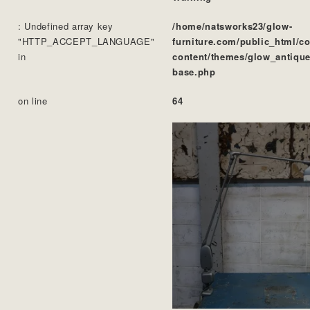
: Undefined array key
/home/natsworks23/glow-
"HTTP_ACCEPT_LANGUAGE"
furniture.com/public_html/c
in
content/themes/glow_antique
base.php
on line
64