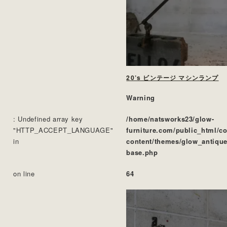
20’s ビンテージ マシンランプ
Warning
: Undefined array key
/home/natsworks23/glow-
"HTTP_ACCEPT_LANGUAGE"
furniture.com/public_html/c
in
content/themes/glow_antique
base.php
on line
64