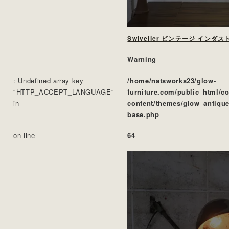
Warning
: Undefined array key
/home/natsworks23/glow-
"HTTP_ACCEPT_LANGUAGE"
furniture.com/public_html/c
in
content/themes/glow_antique
base.php
on line
64