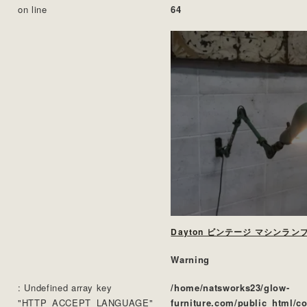
on line
64
Dayton ビンテージ マシンラン
Warning
: Undefined array key
/home/natsworks23/glow-
"HTTP_ACCEPT_LANGUAGE"
furniture.com/public_html/c