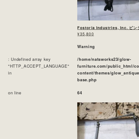
¥35,800
Warning
: Undefined array key
/home/natsworks23/glow-
"HTTP_ACCEPT_LANGUAGE"
furniture.com/public_html/c
in
content/themes/glow_antique
base.php
on line
64