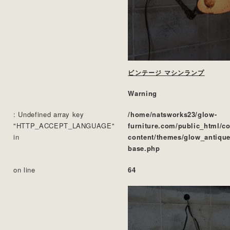
ビンテージ マシンランプ
Warning
: Undefined array key
/home/natsworks23/glow-
"HTTP_ACCEPT_LANGUAGE"
furniture.com/public_html/c
in
content/themes/glow_antique
base.php
on line
64