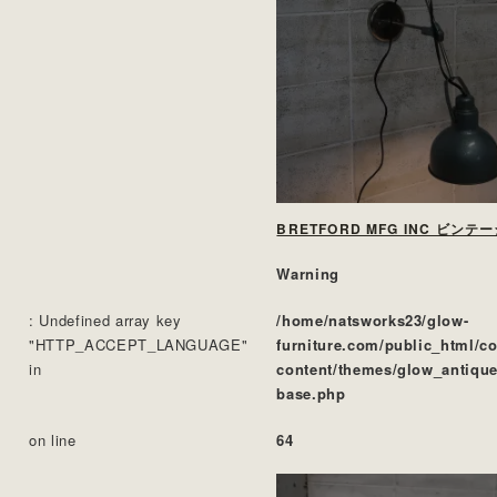
Warning
: Undefined array key
/home/natsworks23/glow-
"HTTP_ACCEPT_LANGUAGE"
furniture.com/public_html/c
in
content/themes/glow_antique
base.php
on line
64