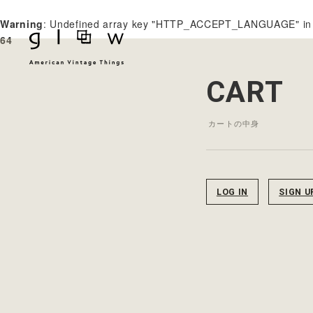
Warning
: Undefined array key "HTTP_ACCEPT_LANGUAGE" i
64
CART
カートの中身
LOG IN
SIGN U